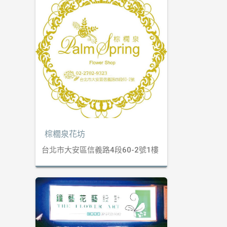
棕櫚泉花坊
台北市大安區信義路4段60-2號1樓