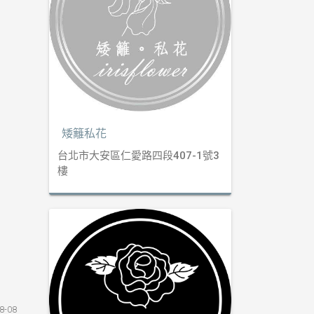
矮籬私花
台北市大安區仁愛路四段407-1號3
樓
8-08