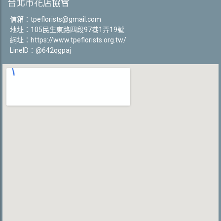
台北市花店協會
信箱：
tpeflorists@gmail.com
地址：105民生東路四段97巷1弄19號
網址：
https://www.tpeflorists.org.tw/
LineID：@642qgpaj