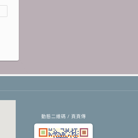
動態二維碼 / 頁頁傳