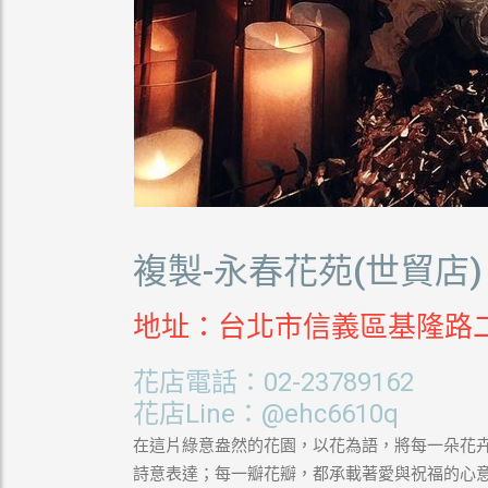
複製-永春花苑(世貿店)
地址：台北市信義區基隆路二
花店電話：02-23789162
花店Line：@ehc6610q
在這片綠意盎然的花園，以花為語，將每一朵花
詩意表達；每一瓣花瓣，都承載著愛與祝福的心