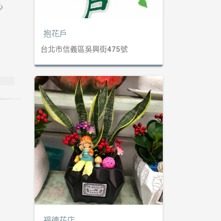
心
抱花戶
台北市信義區吳興街475號
福德花店