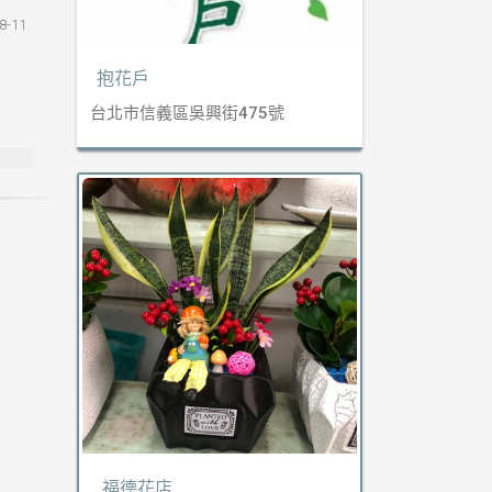
8-11
抱花戶
台北市信義區吳興街475號
福德花店