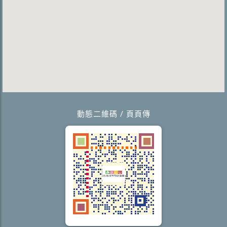
動態二維碼 / 頁頁傳