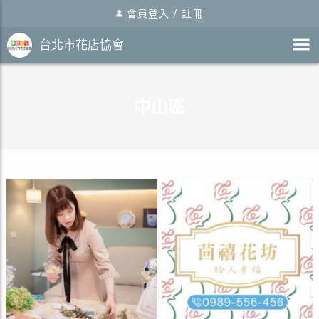
會員登入
/
註冊
台北市花店協會
戀花宅花藝設計
茴囍花坊
中山區
心田花藝坊
涵雅花苑