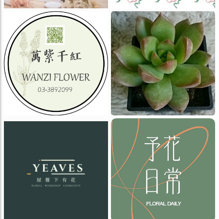
予花日常花苑
屋簷下有花
花譜花屋