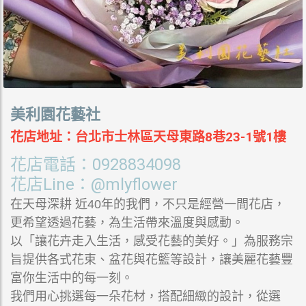
美利園花藝社
花店地址：台北市士林區天母東路8巷23-1號1樓
花店電話：
0928834098
花店Line：
@mlyflower
在天母深耕 近40年的我們，不只是經營一間花店，
更希望透過花藝，為生活帶來溫度與感動。
以「讓花卉走入生活，感受花藝的美好。」為服務宗
旨提供各式花束、盆花與花籃等設計，讓美麗花藝豐
富你生活中的每一刻。
我們用心挑選每一朵花材，搭配細緻的設計，從選