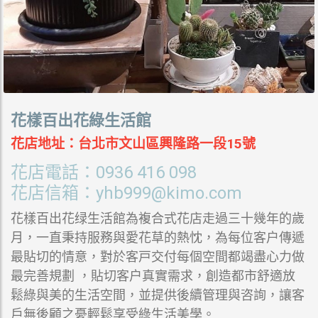
花樣百出花綠生活館
花店地址：台北市文山區興隆路一段15號
花店電話：0
936 416 098
花店信箱：
yhb999@kimo.com
花樣百出花绿生活館為複合式花店走過三十幾年的歲
月，一直秉持服務與愛花草的熱忱，為每位客户傳遞
最貼切的情意，對於客戸交付每個空間都竭盡心力做
最完善規劃 ，貼切客户真實需求，創造都市舒適放
鬆綠與美的生活空間，並提供後續管理與咨詢，讓客
戶無後顧之憂輕鬆享受綠生活美學。